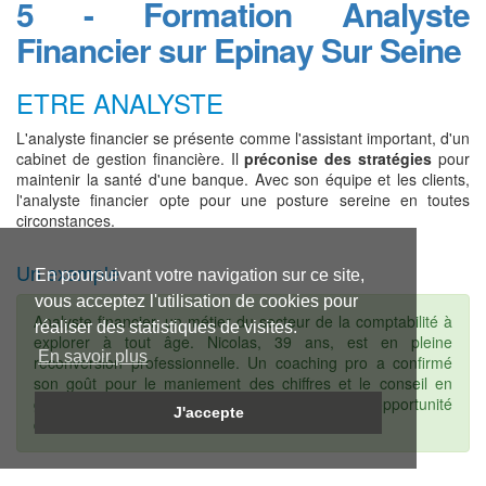
5 - Formation Analyste
Financier sur Epinay Sur Seine
ETRE ANALYSTE
L'analyste financier se présente comme l'assistant important, d'un
cabinet de gestion financière. Il
préconise des stratégies
pour
maintenir la santé d'une banque. Avec son équipe et les clients,
l'analyste financier opte pour une posture sereine en toutes
circonstances.
Un exemple
En poursuivant votre navigation sur ce site,
vous acceptez l'utilisation de cookies pour
Analyste financier, un métier du secteur de la comptabilité à
réaliser des statistiques de visites.
explorer à tout âge. Nicolas, 39 ans, est en pleine
En savoir plus
reconversion professionnelle. Un coaching pro a confirmé
son goût pour le maniement des chiffres et le conseil en
gestion. Le métier d'économiste de marché est l'opportunité
J'accepte
d'évoluer professionnellement.