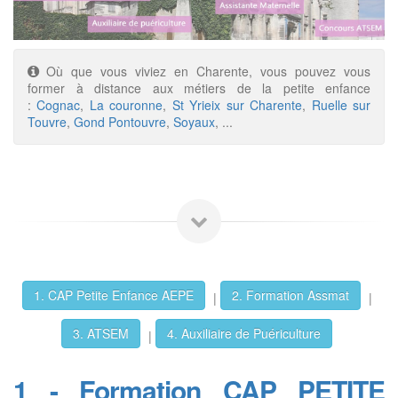
Où que vous viviez en Charente, vous pouvez vous
former à distance aux métiers de la petite enfance
:
Cognac
,
La couronne
,
St Yrieix sur Charente
,
Ruelle sur
Touvre
,
Gond Pontouvre
,
Soyaux
, ...
1. CAP Petite Enfance AEPE
2. Formation Assmat
|
|
3. ATSEM
4. Auxiliaire de Puériculture
|
1 - Formation CAP PETITE