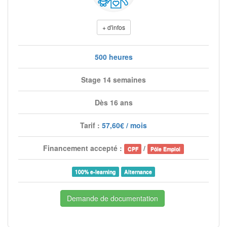
+ d'infos
500 heures
Stage 14 semaines
Dès 16 ans
Tarif :
57,60€ / mois
Financement accepté :
/
CPF
Pôle Emploi
100% e-learning
Alternance
Demande de documentation