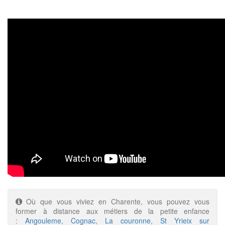
Où que vous viviez en Charente, vous pouvez vous
former à distance aux métiers de la petite enfance
:
Angouleme
,
Cognac
,
La couronne
,
St Yrieix sur