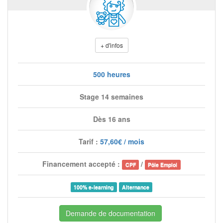
+ d'infos
500 heures
Stage 14 semaines
Dès 16 ans
Tarif :
57,60€ / mois
Financement accepté :
/
CPF
Pôle Emploi
100% e-learning
Alternance
Demande de documentation