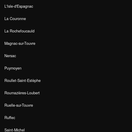
L'Isle-d'Espagnac
La Couronne
La Rochefoucauld
Magnac-sur-Touvre
Nersac
Puymoyen
Roullet-Saint-Estèphe
Roumazières-Loubert
Ruelle-sur-Touvre
Ruffec
Saint-Michel