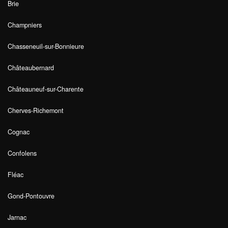
Brie
Champniers
Chasseneuil-sur-Bonnieure
Châteaubernard
Châteauneuf-sur-Charente
Cherves-Richemont
Cognac
Confolens
Fléac
Gond-Pontouvre
Jarnac