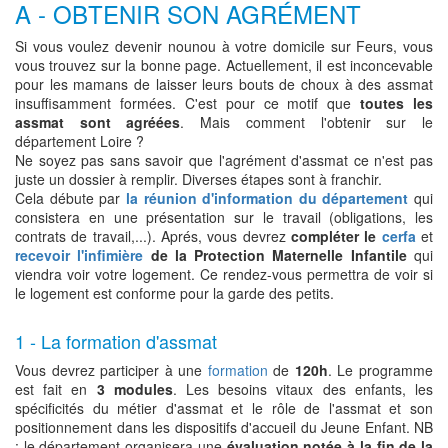
A - OBTENIR SON AGRÉMENT
Si vous voulez devenir nounou à votre domicile sur Feurs, vous
vous trouvez sur la bonne page. Actuellement, il est inconcevable
pour les mamans de laisser leurs bouts de choux à des assmat
insuffisamment formées. C'est pour ce motif que
toutes les
assmat sont agréées
. Mais comment l'obtenir sur le
département Loire ?
Ne soyez pas sans savoir que l'agrément d'assmat ce n'est pas
juste un dossier à remplir. Diverses étapes sont à franchir.
Cela débute par
la réunion d'information du département
qui
consistera en une présentation sur le travail (obligations, les
contrats de travail,...). Aprés, vous devrez
compléter le
cerfa
et
recevoir l'infimière
de la Protection Maternelle Infantile
qui
viendra voir votre logement. Ce rendez-vous permettra de voir si
le logement est conforme pour la garde des petits.
1 - La formation d'assmat
Vous devrez participer à une
formation
de
120h
. Le programme
est fait en
3 modules
. Les besoins vitaux des enfants, les
spécificités du métier d'assmat et le rôle de l'assmat et son
positionnement dans les dispositifs d'accueil du Jeune Enfant. NB
: le département organisera une
évaluation notée à la fin de la