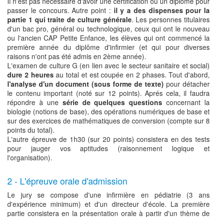
Il n'est pas nécessaire d'avoir une certification ou un diplôme pour
passer le concours. Autre point :
il y a des dispenses pour la
partie 1 qui traite de culture générale
. Les personnes titulaires
d'un bac pro, général ou technologique, ceux qui ont le nouveau
ou l'ancien CAP Petite Enfance, les élèves qui ont commencé la
première année du diplôme d'infirmier (et qui pour diverses
raisons n'ont pas été admis en 2ème année).
L'examen de culture G (en lien avec le secteur sanitaire et social)
dure 2 heures
au total et est coupée en 2 phases. Tout d'abord,
l'analyse d'un document (sous forme de texte)
pour détacher
le contenu important (noté sur 12 points). Aprés cela, il faudra
répondre à une
série de quelques questions
concernant la
biologie (notions de base), des opérations numériques de base et
sur des exercices de mathématiques de conversion (compte sur 8
points du total).
L'autre épreuve de 1h30 (sur 20 points) consistera en des tests
pour jauger vos aptitudes (raisonnement logique et
l'organisation).
2 - L'épreuve orale d'admission
Le jury se compose d'une infirmière en pédiatrie (3 ans
d'expérience minimum) et d'un directeur d'école. La première
partie consistera en la présentation orale à partir d'un thème de