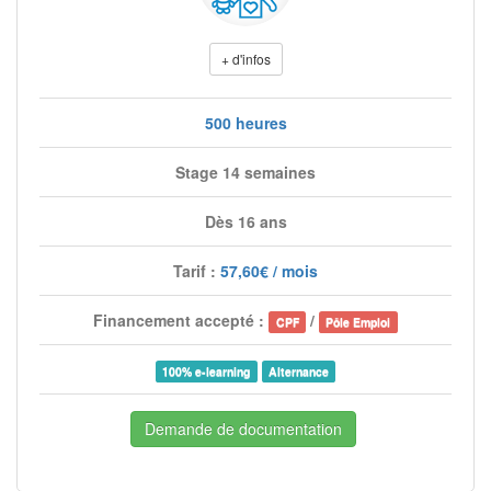
+ d'infos
500 heures
Stage 14 semaines
Dès 16 ans
Tarif :
57,60€ / mois
Financement accepté :
/
CPF
Pôle Emploi
100% e-learning
Alternance
Demande de documentation