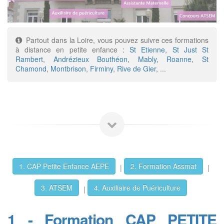
Partout dans la Loire, vous pouvez suivre ces formations
à distance en petite enfance :
St Etienne
,
St Just St
Rambert
,
Andrézieux Bouthéon
,
Mably
,
Roanne
,
St
Chamond
,
Montbrison
,
Firminy
,
Rive de Gier
, ...
1. CAP Petite Enfance AEPE
2. Formation Assmat
|
|
3. ATSEM
4. Auxiliaire de Puériculture
|
1 - Formation CAP PETITE