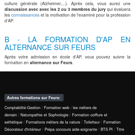
culture générale (Alzheimer,...). Après cela, vous aurez une
discussion avec avec les 2 ou 3 membres du jury
qui évaluera
les
connaissances
et la motivation de l'examiné pour la profession
d'AP.
B - LA FORMATION D'AP EN
ALTERNANCE SUR FEURS
Après votre admission en école d'AP, vous pouvez suivre la
formation en
alternance sur Feurs
.
Autres formations sur Feurs:
Comptabilité-Gestion
/
Formation web : les métiers de
demain
/
Naturopathie et Sophrologie
/
Formation coiffure et
esthétique
/
Formations métiers de la nature
/
Toiletteur
/
Formation
Décorateur d'intérieur
/
Prépa concours aide-soignante
/
BTS PI
/
Titre