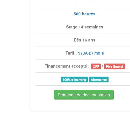
500 heures
Stage 14 semaines
Dès 16 ans
Tarif :
57,60€ / mois
Financement accepté :
/
CPF
Pôle Emploi
100% e-learning
Alternance
Demande de documentation