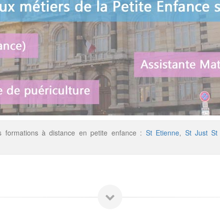
s formations à distance en petite enfance :
St Etienne
,
St Just S