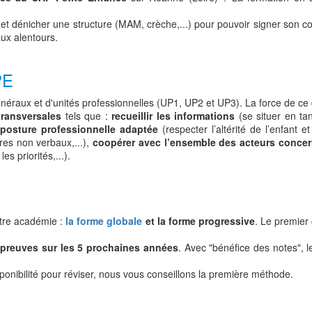
et dénicher une structure (MAM, crèche,...) pour pouvoir signer son con
ux alentours.
PE
raux et d'unités professionnelles (UP1, UP2 et UP3). La force de ce d
ransversales
tels que :
recueillir les informations
(se situer en tan
posture professionnelle adaptée
(respecter l’altérité de l’enfant et
res non verbaux,...),
coopérer avec l’ensemble des acteurs conce
es priorités,...).
tre académie :
la forme globale
et la forme progressive
. Le premier
 épreuves sur les 5 prochaines années
. Avec "bénéfice des notes",
ponibilité pour réviser, nous vous conseillons la première méthode.