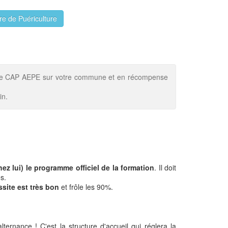
ire de Puériculture
er le CAP AEPE sur votre commune et en récompense
in.
hez lui) le programme officiel de la formation
. Il doit
s.
ssite est très bon
et frôle les 90%.
ernance ! C'est la structure d'accueil qui réglera la