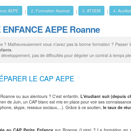
fance AEPE
2. Formation Assmat
3. ATSEM
4. Auxilia
|
|
|
TE ENFANCE AEPE Roanne
fance ? Malheureusement vous n'avez pas la bonne formation ? Pass
nfants
.
in développement, pas de difficultés pour dégoter un contrat à temps ple
ÉPARER LE CAP AEPE
oanne ou aux alentours ? C'est enfantin.
L'étudiant suit (depuis c
examen de Juin, un CAP blanc est mis en place pour voir ses connaissance
phone, skype, reseaux sociaux,...). Grâce à ce soutien,
le taux de réu
rée au CAP Petite Enfance
sur Roanne (Loire) ? La formation en alt