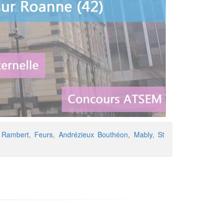
t Rambert
,
Feurs
,
Andrézieux Bouthéon
,
Mably
,
St