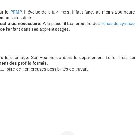
ur le
PFMP
. Il évolue de 3 à 4 mois. Il faut faire, au moins 280 he
 enfants plus âgés.
'est plus nécessaire
. A la place, il faut produire des
fiches de synthès
de l'enfant dans ses apprentissages.
e le chômage. Sur Roanne ou dans le département Loire, il est su
hent des profils formés
.
... offre de nombreuses possibilités de travail.