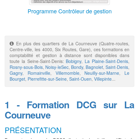
Programme Contrôleur de gestion
En plus des quartiers de La Courneuve (Quatre-routes,
Centre-ville, les 4000, Six Routes, Gare), ces formations en
comptabilité et gestion à distance sont disponibles dans
toute la Seine-Saint-Denis:
Bobigny
,
La Plaine-Saint-Denis
,
Rosny-sous-Bois
,
Noisy-leSec
,
Bondy
,
Bagnolet
,
Saint-Denis
,
Gagny
,
Romainville
,
Villemomble
,
Neuilly-sur-Marne
,
Le
Bourget
,
Pierrefitte-sur-Seine
,
Saint-Ouen
,
Villepinte
...
1 - Formation DCG sur La
Courneuve
PRÉSENTATION