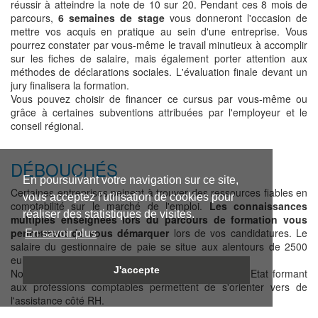
réussir à atteindre la note de 10 sur 20. Pendant ces 8 mois de
parcours,
6 semaines de stage
vous donneront l'occasion de
mettre vos acquis en pratique au sein d'une entreprise. Vous
pourrez constater par vous-même le travail minutieux à accomplir
sur les fiches de salaire, mais également porter attention aux
méthodes de déclarations sociales. L'évaluation finale devant un
jury finalisera la formation.
Vous pouvez choisir de financer ce cursus par vous-même ou
grâce à certaines subventions attribuées par l'employeur et le
conseil régional.
DÉBOUCHÉS
En poursuivant votre navigation sur ce site,
Certaines entreprises peinent à trouver des ressources fiables en
vous acceptez l'utilisation de cookies pour
comptabilité sur le marché de l'emploi.
Les connaissances
réaliser des statistiques de visites.
multiples enseignées lors du parcours de formation vous
permettront de vous démarquer
lors de vos candidatures. Le
En savoir plus
salaire du gestionnaire de paie se situe aux alentours de 2500
euros bruts par mois en début d'exercice.
J'accepte
Nota bene : de nombreux diplômes reconnus par l'Etat formant
aux professions comptables permettent de s'orienter vers de
l'assistance côté RH.