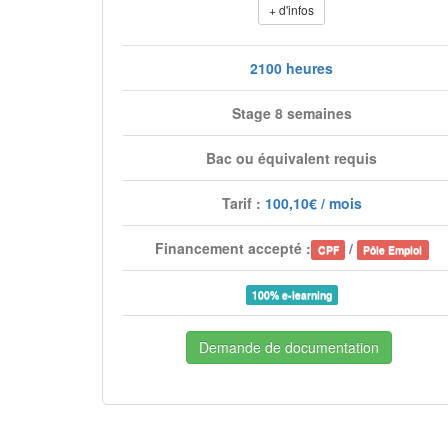
+ d'infos
2100 heures
Stage 8 semaines
Bac ou équivalent requis
Tarif :
100,10€ / mois
Financement accepté :
/
CPF
Pôle Emploi
100% e-learning
Demande de documentation