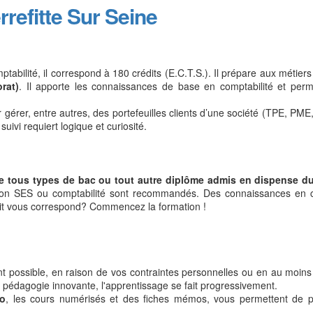
refitte Sur Seine
tabilité, il correspond à 180 crédits (E.C.T.S.). Il prépare aux métiers 
rat)
. Il apporte les connaissances de base en comptabilité et perme
rer, entre autres, des portefeuilles clients d’une société (TPE, PME,...
ivi requiert logique et curiosité.
 de tous types de bac ou tout autre diplôme admis en dispense d
ion SES ou comptabilité sont recommandés. Des connaissances en comp
ait vous correspond? Commencez la formation !
t possible, en raison de vos contraintes personnelles ou en au moin
e pédagogie innovante, l'apprentissage se fait progressivement.
éo
, les cours numérisés et des fiches mémos, vous permettent de p