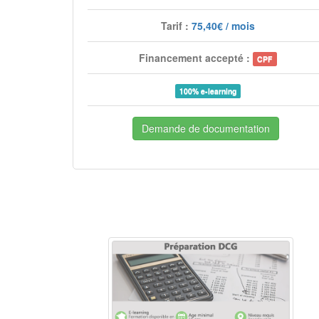
Tarif :
75,40€ / mois
Financement accepté :
CPF
100% e-learning
Demande de documentation