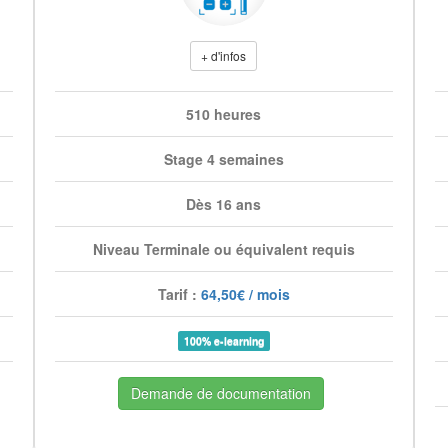
+ d'infos
510 heures
Stage 4 semaines
Dès 16 ans
Niveau Terminale ou équivalent requis
Tarif :
64,50€ / mois
100% e-learning
Demande de documentation