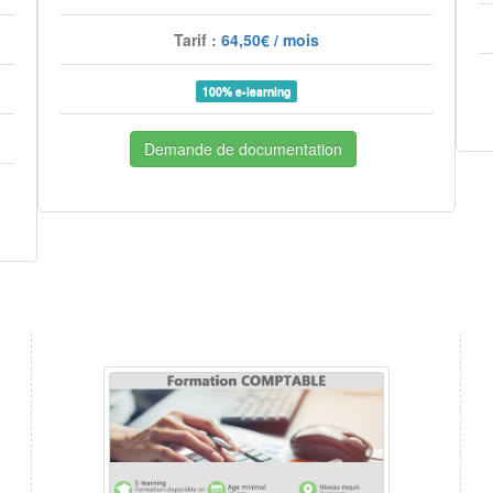
Tarif :
64,50€ / mois
100% e-learning
Demande de documentation