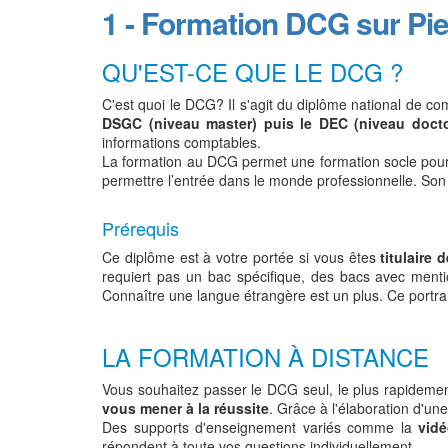
1 - Formation DCG sur Pier
QU'EST-CE QUE LE DCG ?
C'est quoi le DCG? Il s'agit du diplôme national de comp
DSGC (niveau master) puis le DEC (niveau docto
informations comptables.
La formation au DCG permet une formation socle pour gé
permettre l’entrée dans le monde professionnelle. Son su
Prérequis
Ce diplôme est à votre portée si vous êtes
titulaire
requiert pas un bac spécifique, des bacs avec ment
Connaître une langue étrangère est un plus. Ce portr
LA FORMATION À DISTANCE
Vous souhaitez passer le DCG seul, le plus rapidemen
vous mener à la réussite
. Grâce à l'élaboration d'un
Des supports d'enseignement variés comme la
vid
répondent à toute vos questions individuellement.