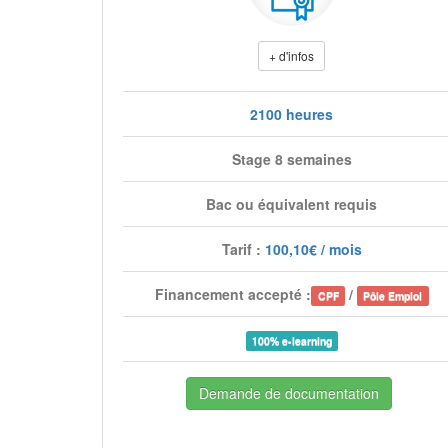
+ d'infos
2100 heures
Stage 8 semaines
Bac ou équivalent requis
Tarif :
100,10€ / mois
Financement accepté :
/
CPF
Pôle Emploi
100% e-learning
Demande de documentation