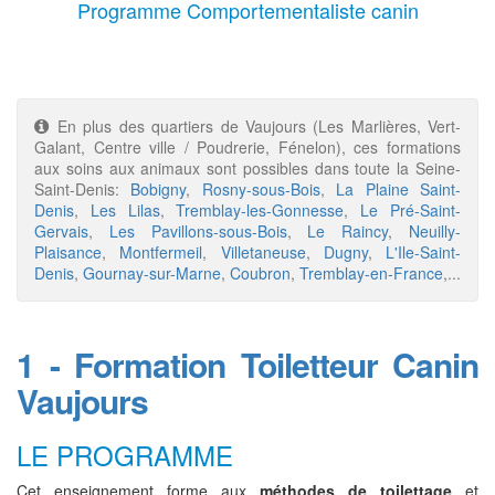
Programme Comportementaliste canin
En plus des quartiers de Vaujours (Les Marlières, Vert-
Galant, Centre ville / Poudrerie, Fénelon), ces formations
aux soins aux animaux sont possibles dans toute la Seine-
Saint-Denis:
Bobigny
,
Rosny-sous-Bois
,
La Plaine Saint-
Denis
,
Les Lilas
,
Tremblay-les-Gonnesse
,
Le Pré-Saint-
Gervais
,
Les Pavillons-sous-Bois
,
Le Raincy
,
Neuilly-
Plaisance
,
Montfermeil
,
Villetaneuse
,
Dugny
,
L'Ile-Saint-
Denis
,
Gournay-sur-Marne
,
Coubron
,
Tremblay-en-France
,...
1 - Formation Toiletteur Canin
Vaujours
LE PROGRAMME
Cet enseignement forme aux
méthodes de toilettage
et