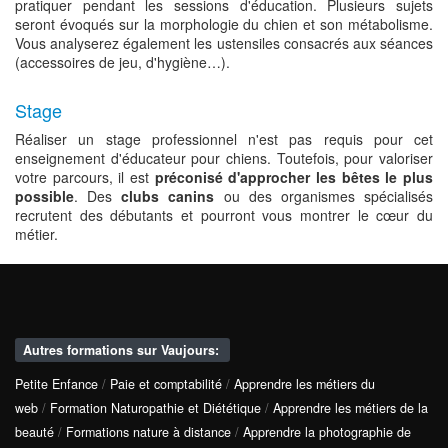
pratiquer pendant les sessions d'éducation. Plusieurs sujets
seront évoqués sur la morphologie du chien et son métabolisme.
Vous analyserez également les ustensiles consacrés aux séances
(accessoires de jeu, d'hygiène…).
Stage
Réaliser un stage professionnel n'est pas requis pour cet
enseignement d'éducateur pour chiens. Toutefois, pour valoriser
votre parcours, il est
préconisé d'approcher les bêtes le plus
possible
. Des
clubs canins
ou des organismes spécialisés
recrutent des débutants et pourront vous montrer le cœur du
métier.
Autres formations sur Vaujours:
Petite Enfance
/
Paie et comptabilité
/
Apprendre les métiers du
web
/
Formation Naturopathie et Diététique
/
Apprendre les métiers de la
beauté
/
Formations nature à distance
/
Apprendre la photographie de