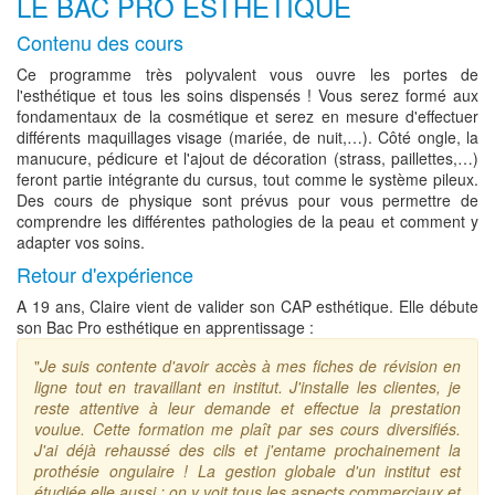
LE BAC PRO ESTHÉTIQUE
Contenu des cours
Ce programme très polyvalent vous ouvre les portes de
l'esthétique et tous les soins dispensés ! Vous serez formé aux
fondamentaux de la cosmétique et serez en mesure d'effectuer
différents maquillages visage (mariée, de nuit,…). Côté ongle, la
manucure, pédicure et l'ajout de décoration (strass, paillettes,…)
feront partie intégrante du cursus, tout comme le système pileux.
Des cours de physique sont prévus pour vous permettre de
comprendre les différentes pathologies de la peau et comment y
adapter vos soins.
Retour d'expérience
A 19 ans, Claire vient de valider son CAP esthétique. Elle débute
son Bac Pro esthétique en apprentissage :
"
Je suis contente d'avoir accès à mes fiches de révision en
ligne tout en travaillant en institut. J'installe les clientes, je
reste attentive à leur demande et effectue la prestation
voulue. Cette formation me plaît par ses cours diversifiés.
J'ai déjà rehaussé des cils et j'entame prochainement la
prothésie ongulaire ! La gestion globale d'un institut est
étudiée elle aussi : on y voit tous les aspects commerciaux et