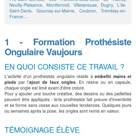
Neuilly-Plaisance
,
Montfermeil
,
Villetaneuse
,
Dugny
,
L'Ile-
Saint-Denis
,
Gournay-sur-Marne
,
Coubron
,
Tremblay-en-
France
,...
1 - Formation Prothésiste
Ongulaire Vaujours
EN QUOI CONSISTE CE TRAVAIL ?
L'activité d'un prothésiste ongulaire réside à
embellir mains et
pieds
par l'
ajout de faux ongles
. En résine ou en capsule,
chaque ongle est limé avant d'être coloré.
Pour y ajouter une touche créative, des dessins ou des paillettes
peuvent être appliqués : le/la prothésiste fait preuve d'inventivité
et se forme sans cesse aux nouvelles tendances. Quelques jours
ou semaines après la pose, les ongles sont remis en valeur.
TÉMOIGNAGE ÉLÈVE