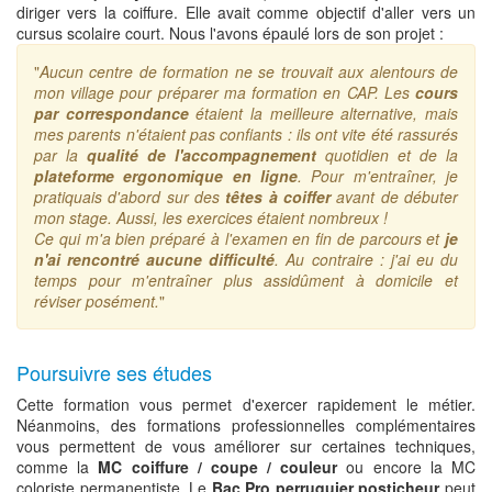
diriger vers la coiffure. Elle avait comme objectif d'aller vers un
cursus scolaire court. Nous l'avons épaulé lors de son projet :
"
Aucun centre de formation ne se trouvait aux alentours de
mon village pour préparer ma formation en CAP. Les
cours
par correspondance
étaient la meilleure alternative, mais
mes parents n'étaient pas confiants : ils ont vite été rassurés
par la
qualité de l'accompagnement
quotidien et de la
plateforme ergonomique en ligne
. Pour m'entraîner, je
pratiquais d'abord sur des
têtes à coiffer
avant de débuter
mon stage. Aussi, les exercices étaient nombreux !
Ce qui m'a bien préparé à l'examen en fin de parcours et
je
n'ai rencontré aucune difficulté
. Au contraire : j'ai eu du
temps pour m'entraîner plus assidûment à domicile et
réviser posément.
"
Poursuivre ses études
Cette formation vous permet d'exercer rapidement le métier.
Néanmoins, des formations professionnelles complémentaires
vous permettent de vous améliorer sur certaines techniques,
comme la
MC coiffure / coupe / couleur
ou encore la MC
coloriste permanentiste. Le
Bac Pro perruquier posticheur
peut