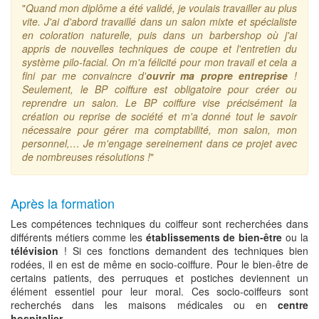
"
Quand mon diplôme a été validé, je voulais travailler au plus
vite. J'ai d'abord travaillé dans un salon mixte et spécialiste
en coloration naturelle, puis dans un barbershop où j'ai
appris de nouvelles techniques de coupe et l'entretien du
système pilo-facial. On m'a félicité pour mon travail et cela a
fini par me convaincre d'
ouvrir ma propre entreprise
!
Seulement, le BP coiffure est obligatoire pour créer ou
reprendre un salon. Le BP coiffure vise précisément la
création ou reprise de société et m'a donné tout le savoir
nécessaire pour gérer ma comptabilité, mon salon, mon
personnel,… Je m'engage sereinement dans ce projet avec
de nombreuses résolutions !
"
Après la formation
Les compétences techniques du coiffeur sont recherchées dans
différents métiers comme les
établissements de bien-être
ou la
télévision
! Si ces fonctions demandent des techniques bien
rodées, il en est de même en socio-coiffure. Pour le bien-être de
certains patients, des perruques et postiches deviennent un
élément essentiel pour leur moral. Ces socio-coiffeurs sont
recherchés dans les maisons médicales ou en
centre
hospitalier
.