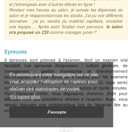
et j'échangeais avec d'autres élèves en ligne !
Pendant mes heures au salon, je suivais les dépenses du
salon et je réapprovisionnais les stocks. J'ai pu voir différents
domaines : j'ai pu vendre du matériel capillaire, encadrer
une équipe,… Après avoir finalisé mon parcours,
le salon
m'a proposé un CDI
comme manager junior !
"
Epreuves
6 épreuves sont prévues à l'examen, dont un examen oral
facultatif. Les épreuves d'expression / culture générale, de
management / gestion d'entreprise et d'environnement
En poursuivant votre navigation sur ce site,
technologique ont une durée de 4 heures pour les examens
écrits. Pour les langues étrangères (coefficient 2), vous serez
vous acceptez l'utilisation de cookies pour
noté sur votre prestation orale, entre quinze et trente minutes.
réaliser des statistiques de visites.
Pour l'épreuve métier, vous disposerez d'environ 2h30 pour
En savoir plus
effectuer l'une des prestations définies à l'examen. Aussi, vous
devrez résoudre une problématique lors de l'épreuve liée au
projet, avec dossier à l'appui.
J'accepte