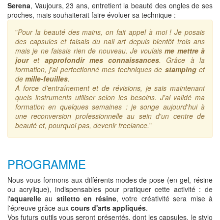
Serena
, Vaujours, 23 ans, entretient la beauté des ongles de ses
proches, mais souhaiterait faire évoluer sa technique :
"
Pour la beauté des mains, on fait appel à moi ! Je posais
des capsules et faisais du nail art depuis bientôt trois ans
mais je ne faisais rien de nouveau. Je voulais
me mettre à
jour
et
approfondir mes connaissances
. Grâce à la
formation, j'ai perfectionné mes techniques de
stamping
et
de
mille-feuilles
.
A force d'entraînement et de révisions, je sais maintenant
quels instruments utiliser selon les besoins. J'ai validé ma
formation en quelques semaines : je songe aujourd'hui à
une reconversion professionnelle au sein d'un centre de
beauté et, pourquoi pas, devenir freelance.
"
PROGRAMME
Nous vous formons aux différents modes de pose (en gel, résine
ou acrylique), indispensables pour pratiquer cette activité : de
l'
aquarelle
au
stiletto en résine
, votre créativité sera mise à
l'épreuve grâce aux
cours d'arts appliqués
.
Vos futurs outils vous seront présentés, dont les capsules, le stylo