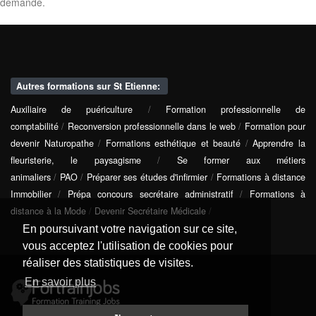
demande.
Autres formations sur St Etienne:
Auxiliaire de puériculture
/
Formation professionnelle de
comptabilité
/
Reconversion professionnelle dans le web
/
Formation pour
devenir Naturopathe
/
Formations esthétique et beauté
/
Apprendre la
fleuristerie, le paysagisme
/
Se former aux métiers
animaliers
/
PAO
/
Préparer ses études d'infirmier
/
Formations à distance
Immobilier
/
Prépa concours secrétaire administratif
/
Formations à
distance à la Mode
/
Devenir Secrétaire Médicale
/
En poursuivant votre navigation sur ce site,
vous acceptez l'utilisation de cookies pour
réaliser des statistiques de visites.
En savoir plus