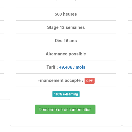
500 heures
Stage 12 semaines
Dès 16 ans
Alternance possible
Tarif :
49,40€ / mois
Financement accepté :
CPF
100% e-learning
Demande de documentation