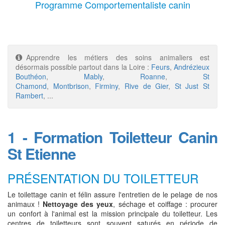
Programme Comportementaliste canin
Apprendre les métiers des soins animaliers est
désormais possible partout dans la Loire :
Feurs
,
Andrézieux
Bouthéon
,
Mably
,
Roanne
,
St
Chamond
,
Montbrison
,
Firminy
,
Rive de Gier
,
St Just St
Rambert
, ...
1 - Formation Toiletteur Canin
St Etienne
PRÉSENTATION DU TOILETTEUR
Le toilettage canin et félin assure l'entretien de le pelage de nos
animaux !
Nettoyage des yeux
, séchage et coiffage : procurer
un confort à l'animal est la mission principale du toiletteur. Les
centres de toiletteurs sont souvent saturés en période de