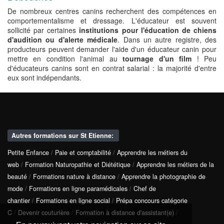
De nombreux centres canins recherchent des compétences en
comportementalisme et dressage. L'éducateur est souvent
sollicité par certaines
institutions pour l'éducation de chiens
d'audition ou d'alerte médicale
. Dans un autre registre, des
producteurs peuvent demander l'aide d'un éducateur canin pour
mettre en condition l'animal au
tournage d'un film
! Peu
d'éducateurs canins sont en contrat salarial : la majorité d'entre
eux sont indépendants.
Autres formations sur St Etienne:
Petite Enfance
/
Paie et comptabilité
/
Apprendre les métiers du
web
/
Formation Naturopathie et Diététique
/
Apprendre les métiers de la
beauté
/
Formations nature à distance
/
Apprendre la photographie de
mode
/
Formations en ligne paramédicales
/
Chef de
chantier
/
Formations en ligne social
/
Prépa concours catégorie
C
/
Devenir couturière
/
Formation à distance d'assistant(e)
/