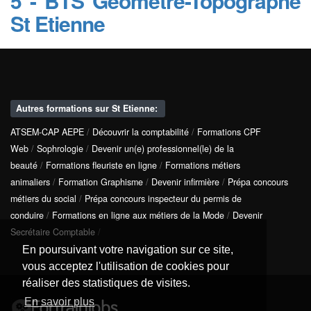
5 - BTS Géomètre-Topographe
St Etienne
Autres formations sur St Etienne:
ATSEM-CAP AEPE
/
Découvrir la comptabilité
/
Formations CPF
Web
/
Sophrologie
/
Devenir un(e) professionnel(le) de la
beauté
/
Formations fleuriste en ligne
/
Formations métiers
animaliers
/
Formation Graphisme
/
Devenir infirmière
/
Prépa concours
métiers du social
/
Prépa concours inspecteur du permis de
conduire
/
Formations en ligne aux métiers de la Mode
/
Devenir
Secrétaire Comptable
/
En poursuivant votre navigation sur ce site,
vous acceptez l'utilisation de cookies pour
réaliser des statistiques de visites.
En savoir plus