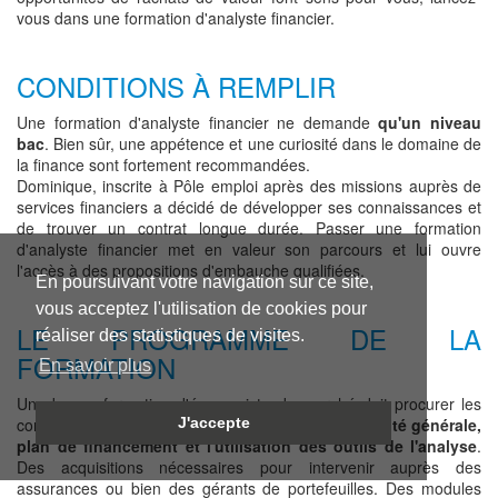
vous dans une formation d'analyste financier.
CONDITIONS À REMPLIR
Une formation d'analyste financier ne demande
qu'un niveau
bac
. Bien sûr, une appétence et une curiosité dans le domaine de
la finance sont fortement recommandées.
Dominique, inscrite à Pôle emploi après des missions auprès de
services financiers a décidé de développer ses connaissances et
de trouver un contrat longue durée. Passer une formation
d'analyste financier met en valeur son parcours et lui ouvre
l'accès à des propositions d'embauche qualifiées.
En poursuivant votre navigation sur ce site,
vous acceptez l'utilisation de cookies pour
LE PROGRAMME DE LA
réaliser des statistiques de visites.
FORMATION
En savoir plus
Une bonne formation d'économiste de marché doit procurer les
compétences fondamentales :
diagnostic de l'activité générale,
J'accepte
plan de financement et l'utilisation des outils de l'analyse
.
Des acquisitions nécessaires pour intervenir auprès des
assurances ou bien des gérants de portefeuilles. Des modules